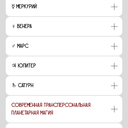
☿ Меркурий
♀ Венера
♂ Марс
♃ Юпитер
♄ Сатурн
Современная трансперсональная
планетарная магия