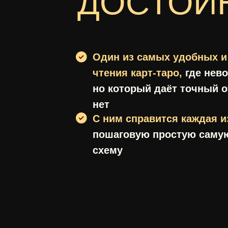
ДОСТОИ
Один из самых удобных и
чтения карт-таро,
где нев
но который даёт точный о
нет
С ним справится каждая из
пошаговую простую саму
схему