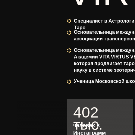
Специалист в Астрологи
Таро
Основательница междун
ассоциации трансперсо
Основательница междун
Академии VITA VIRTUS V
которая продвигает таро
науку в системе эзотери
Ученица Московской шк
402
тыс.
человек в
Инстаграмм