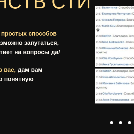
НСТВ СТИХИЙ
 простых способов
озможно запутаться,
твет на вопросы да/
 вас,
дам вам
ю понятную