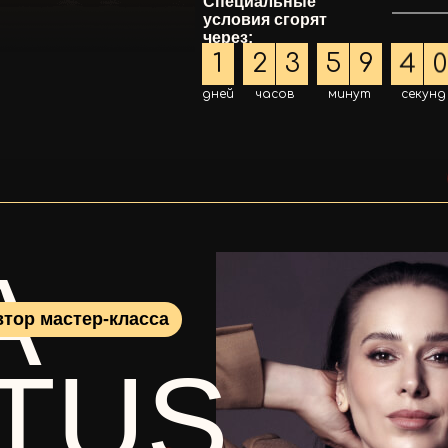
Специальные
условия сгорят
8
через:
1
:
2
3
:
5
9
:
3
9
дней
часов
минут
секунд
A
тор мастер-класса
RTUS