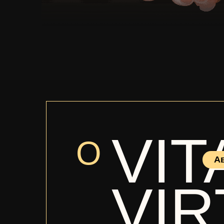
VIT
О
Ав
VI