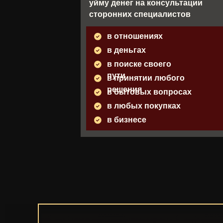
уйму денег на консультации
сторонних специалистов
в отношениях
в деньгах
в поиске своего
пути
в принятии любого
решения
в бытовых вопросах
в любых покупках
в бизнесе