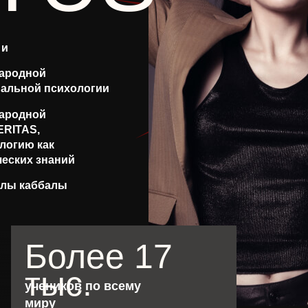
 и
ародной
нальной психологии
ародной
ERITAS,
логию как
ческих знаний
олы каббалы
Более 17
тыс.
учеников по всему
миру