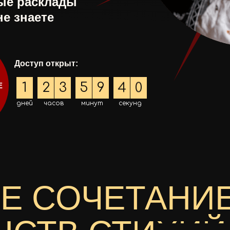
тые расклады
не знаете
Доступ открыт:
8
1
:
2
3
:
5
9
:
3
Е
9
дней
часов
минут
секунд
Е СОЧЕТАНИ