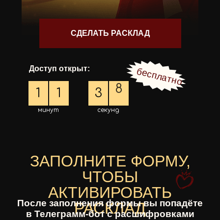
СДЕЛАТЬ РАСКЛАД
Доступ открыт:
бесплатно
8
1
1
3
минут
секунд
9
ЗАПОЛНИТЕ ФОРМУ,
ЧТОБЫ
АКТИВИРОВАТЬ
После заполнения формы вы попадёте
РАСКЛАД
в Телеграмм-бот с расшифровками