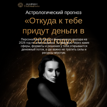
Астрологический прогноз
«Откуда к тебе
придут деньги в
2026 году»
Персональный прогноз финансового вектора на
2026 год по знаку зодиака. Ты увидишь, через какие
сферы, форматы и решения у тебя открывается
денежный поток, а где важно не тратить силы и
ресурсы впустую.