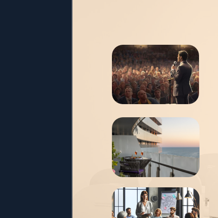
Спи
псих
изве
сам
Лока
роск
плод
крас
Особ
получ
прак
разв