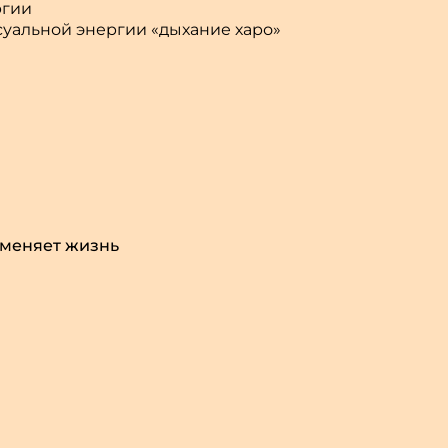
ргии
суальной энергии «дыхание харо»
 меняет жизнь