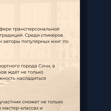
сперсональной
 Среди спикеров
опулярных книг по
ода Сочи, в
 только
ладиться
ожет не только
ассах и
ание себя и