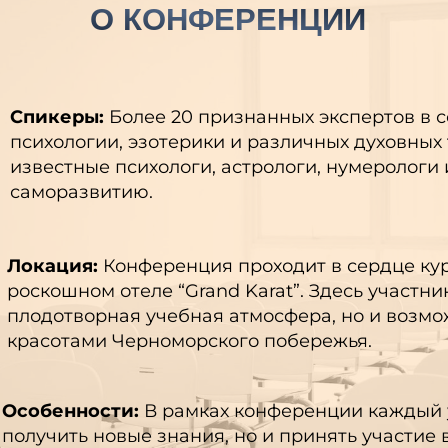
керы:
Более 20 признанных экспертов в сфере тран
ологии, эзотерики и различных духовных традиций.
стные психологи, астрологи, нумерологи и авторы п
оразвитию.
ция:
Конференция проходит в сердце курортного гор
ошном отеле “Grand Karat”. Здесь участников ждёт не
отворная учебная атмосфера, но и возможность нас
отами Черноморского побережья.
енности:
В рамках конференции каждый участник см
ить новые знания, но и принять участие в мастер-кл
тических занятиях, направленных на глубокое поним
итие личностных качеств